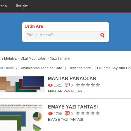
ızda
İletişim
Ürün Ara
is Mobilya
»
Okul Mobilyaları
»
Yazı Tahtaları
rı Sırala:
Yayımlanma Tarinine Göre
|
Reytinge göre
|
Okunma Sayısına Gö
MANTAR PANAOLAR
1521
0
MANTAR PANAOLAR
EMAYE YAZI TAHTASI
1709
0
EMAYE YAZI TAHTASI