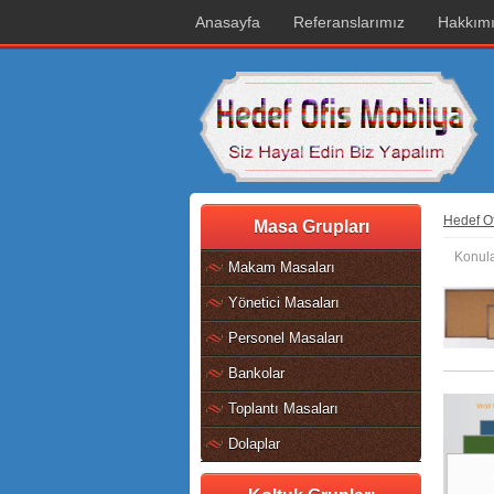
Anasayfa
Referanslarımız
Hakkım
Hedef Of
Masa Grupları
Konula
Makam Masaları
Yönetici Masaları
Personel Masaları
Bankolar
Toplantı Masaları
Dolaplar