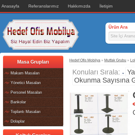
Anasayfa
Referanslarımız
Hakkımızda
İletişim
Ürün Ara
Hedef Ofis Mobilya
»
Mutfak Grubu
»
Lo
Masa Grupları
Konuları Sırala:
Ya
Makam Masaları
Okunma Sayısına 
Yönetici Masaları
Personel Masaları
Bankolar
Toplantı Masaları
Dolaplar