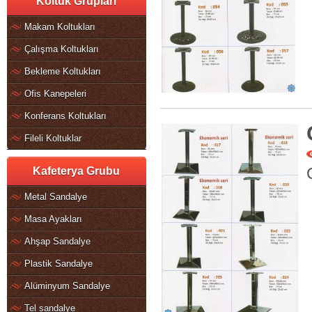
Koltuk Grupları
Makam Koltukları
Çalışma Koltukları
Bekleme Koltukları
Ofis Kanepeleri
Konferans Koltukları
Fileli Koltuklar
Kafeterya Grubu
Metal Sandalye
Masa Ayakları
Ahşap Sandalye
Plastik Sandalye
Alüminyum Sandalye
Tel sandalye