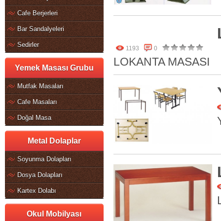
Cafe Berjerleri
Bar Sandalyeleri
Sedirler
1193
0
LOKANTA MASASI
Yemek Masası Grubu
Mutfak Masaları
Cafe Masaları
Doğal Masa
Metal Dolaplar
Soyunma Dolapları
Dosya Dolapları
Kartex Dolabı
Okul Mobilyası