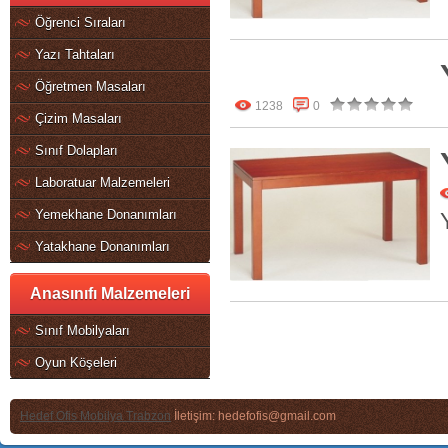
Öğrenci Sıraları
Yazı Tahtaları
Öğretmen Masaları
1238
0
Çizim Masaları
Sınıf Dolapları
Laboratuar Malzemeleri
Yemekhane Donanımları
Yatakhane Donanımları
Anasınıfı Malzemeleri
Sınıf Mobilyaları
Oyun Köşeleri
Hedef Ofis Mobilya Trabzon
İletişim: hedefofis@gmail.com