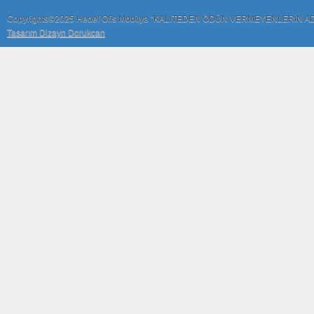
Copyrights©2025 Hedef Ofis Mobilya "KALİTEDEN ÖDÜN VERMEYENLERİN A
Tasarım Dizayn Dorukcan