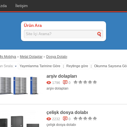
ızda
İletişim
Ürün Ara
is Mobilya
»
Metal Dolaplar
»
Dosya Dolabı
rı Sırala:
Yayımlanma Tarinine Göre
|
Reytinge göre
|
Okunma Sayısına Gö
arşiv dolapları
1796
0
arşiv dolapları
çelişk dosya dolabı
2232
0
çelişk dosya dolabı