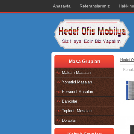
Anasayfa
Referanslarımız
Hakkım
Hedef Of
Masa Grupları
Konula
Makam Masaları
Yönetici Masaları
Personel Masaları
Bankolar
Toplantı Masaları
Dolaplar