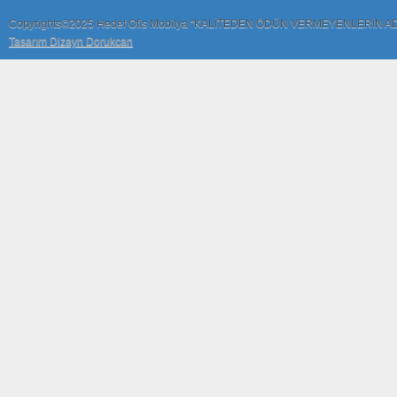
Copyrights©2025 Hedef Ofis Mobilya "KALİTEDEN ÖDÜN VERMEYENLERİN A
Tasarım Dizayn Dorukcan