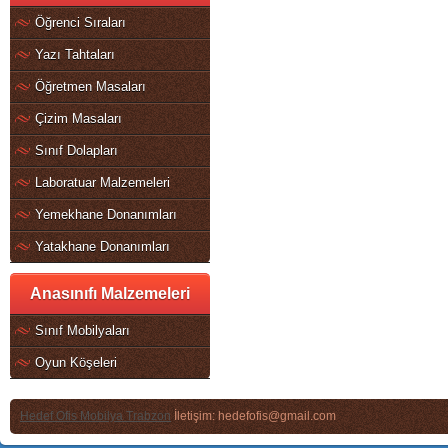
Öğrenci Sıraları
Yazı Tahtaları
Öğretmen Masaları
Çizim Masaları
Sınıf Dolapları
Laboratuar Malzemeleri
Yemekhane Donanımları
Yatakhane Donanımları
Anasınıfı Malzemeleri
Sınıf Mobilyaları
Oyun Köşeleri
Hedef Ofis Mobilya Trabzon
İletişim: hedefofis@gmail.com