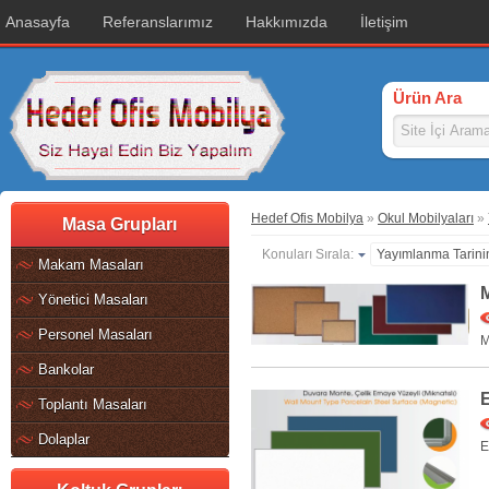
Anasayfa
Referanslarımız
Hakkımızda
İletişim
Ürün Ara
Hedef Ofis Mobilya
»
Okul Mobilyaları
»
Masa Grupları
Konuları Sırala:
Yayımlanma Tarini
Makam Masaları
Yönetici Masaları
Personel Masaları
M
Bankolar
Toplantı Masaları
Dolaplar
E