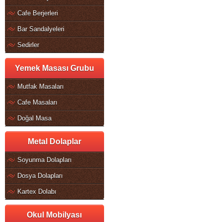
Cafe Berjerleri
Bar Sandalyeleri
Sedirler
Yemek Masası Grubu
Mutfak Masaları
Cafe Masaları
Doğal Masa
Metal Dolaplar
Soyunma Dolapları
Dosya Dolapları
Kartex Dolabı
Okul Mobilyası