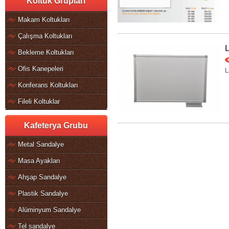
Koltuk Grupları
Makam Koltukları
Çalışma Koltukları
Bekleme Koltukları
Ofis Kanepeleri
L
Konferans Koltukları
Fileli Koltuklar
Kafeterya Grubu
Metal Sandalye
Masa Ayakları
Ahşap Sandalye
Plastik Sandalye
Alüminyum Sandalye
Tel sandalye